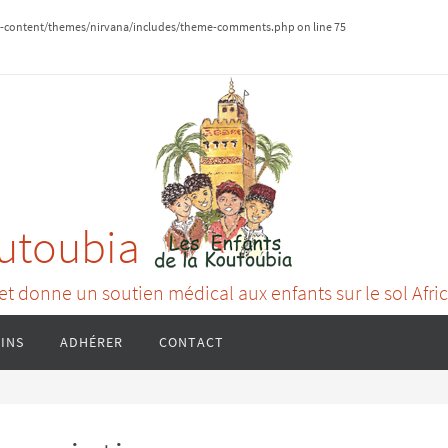
content/themes/nirvana/includes/theme-comments.php
on line
75
outoubia
 et donne un soutien médical aux enfants sur le sol Afri
INS
ADHÉRER
CONTACT